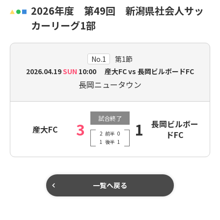
2026年度 第49回 新潟県社会人サッ
カーリーグ1部
No.1
第1節
2026.04.19
SUN
10:00 産大FC vs 長岡ビルボードFC
長岡ニュータウン
試合終了
長岡ビルボー
3
1
産大FC
ドFC
2
前半
0
1
後半
1
一覧へ戻る