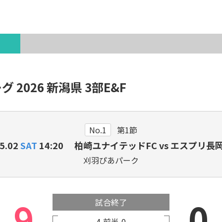
各種登録・申請
 2026 新潟県 3部E&F
新潟県出身のJリーガー・
サ
プロ選手
No.1
第1節
5.02
SAT
14:20 柏崎ユナイテッドFC vs エスプリ長岡F
刈羽ぴあパーク
9
0
試合終了
4
前半
0