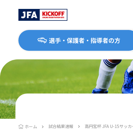
選手・保護者・指導者の方
選手・保護者・指導者の方
サッカーを始めたい方
協会について
大会・イベント
はじめてのサッカー
協会概要
地区協会
1種（一般・大学）
運動施設ナビ
2種（高校生）
3種（中学生）
試合結果速報
高円宮杯 JFA U-15サッカ
ホーム
4種（小学生）