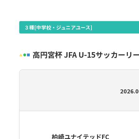
女子
グラスルーツ
３種[中学校・ジュニアユース]
シニア（35歳以上）
フットサル・ビーチサッカー
高円宮杯 JFA U-15サッカーリーグ
イベント・フェスティバル
種別・選手登録とは
2026.0
柏崎ユナイテッドFC