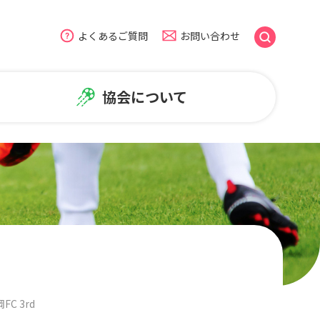
よくあるご質問
お問い合わせ
協会について
のよくある質問
盟
広報・普及活動
ームページについて
NiFAニュース
普及活動
笑顔写真ギャラリー
C 3rd