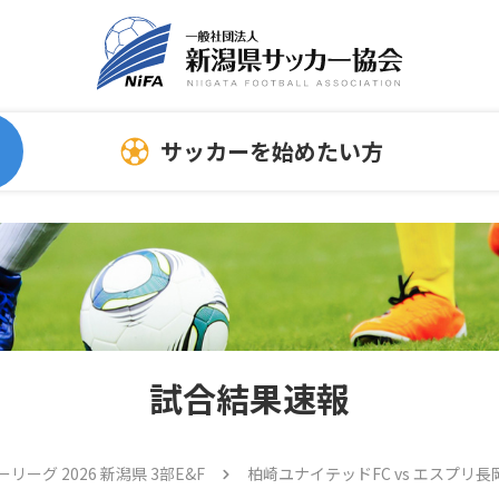
サッカーを始めたい方
委員会
指導者向け情報
サッカーを始める時
連
スポンサーについて
ホ
指導者
試合結果速報
審判員
トレセン
ーリーグ 2026 新潟県 3部E&F
柏崎ユナイテッドFC vs エスプリ長岡F
メディカル情報