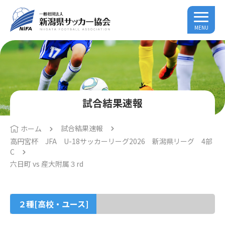
MENU
試合結果速報
試合結果速報
ホーム
高円宮杯 JFA U-18サッカーリーグ2026 新潟県リーグ 4部
C
六日町 vs 産大附属３rd
２種[高校・ユース]