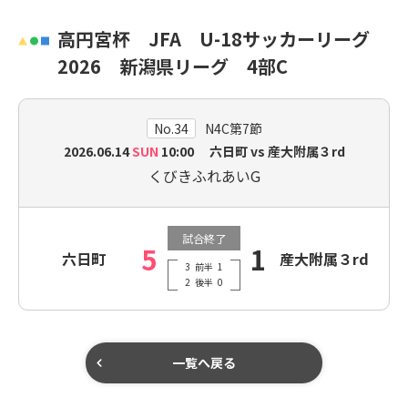
高円宮杯 JFA U-18サッカーリーグ
2026 新潟県リーグ 4部C
No.34
N4C第7節
2026.06.14
SUN
10:00 六日町 vs 産大附属３rd
くびきふれあいG
試合終了
5
1
六日町
産大附属３rd
3
前半
1
2
後半
0
一覧へ戻る