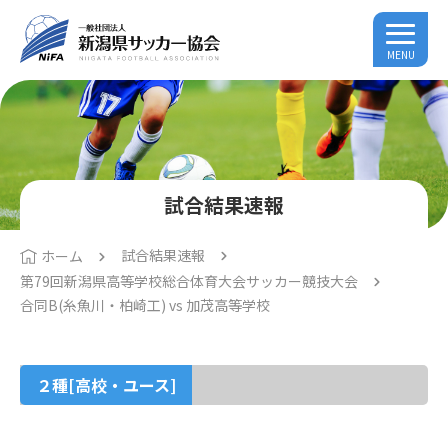
MENU
試合結果速報
試合結果速報
ホーム
第79回新潟県高等学校総合体育大会サッカー競技大会
合同B(糸魚川・柏崎工) vs 加茂高等学校
２種[高校・ユース]