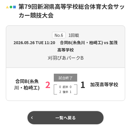
第79回新潟県高等学校総合体育大会サッ
カー競技大会
No.6
1回戦
2026.05.26
TUE
11:20 合同B(糸魚川・柏崎工) vs 加茂
高等学校
刈羽ぴあパークB
試合終了
合同B(糸魚
2
1
加茂高等学校
川・柏崎工)
0
前半
0
2
後半
1
一覧へ戻る