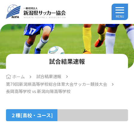
MENU
試合結果速報
試合結果速報
ホーム
第79回新潟県高等学校総合体育大会サッカー競技大会
長岡高等学校 vs 新潟向陽高等学校
２種[高校・ユース]