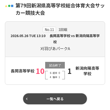
第79回新潟県高等学校総合体育大会サッ
カー競技大会
No.11
1回戦
2026.05.26
TUE
13:10 長岡高等学校 vs 新潟向陽高等学
校
刈羽ぴあパークA
試合終了
新潟向陽高等
10
1
長岡高等学校
学校
6
前半
0
4
後半
1
一覧へ戻る