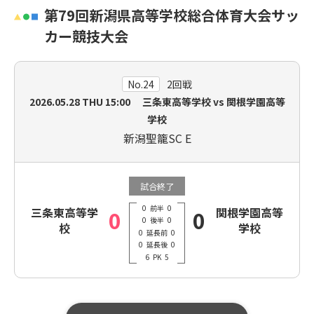
第79回新潟県高等学校総合体育大会サッ
カー競技大会
No.24
2回戦
2026.05.28
THU
15:00 三条東高等学校 vs 関根学園高等
学校
新潟聖籠SC E
試合終了
0
前半
0
三条東高等学
関根学園高等
0
0
0
後半
0
校
学校
0
延長前
0
0
延長後
0
6
PK
5