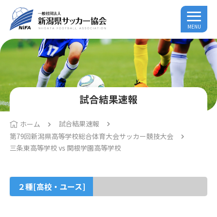
MENU
試合結果速報
試合結果速報
ホーム
第79回新潟県高等学校総合体育大会サッカー競技大会
三条東高等学校 vs 関根学園高等学校
２種[高校・ユース]