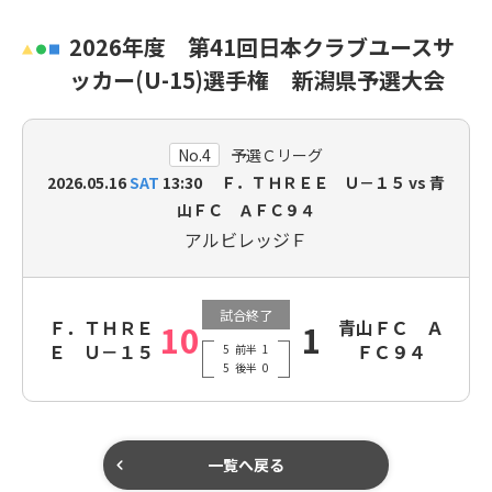
2026年度 第41回日本クラブユースサ
ッカー(U-15)選手権 新潟県予選大会
No.4
予選Ｃリーグ
2026.05.16
SAT
13:30 Ｆ．ＴＨＲＥＥ Ｕ－１５ vs 青
山ＦＣ ＡＦＣ９４
アルビレッジＦ
試合終了
Ｆ．ＴＨＲＥ
青山ＦＣ Ａ
10
1
Ｅ Ｕ－１５
ＦＣ９４
5
前半
1
5
後半
0
一覧へ戻る