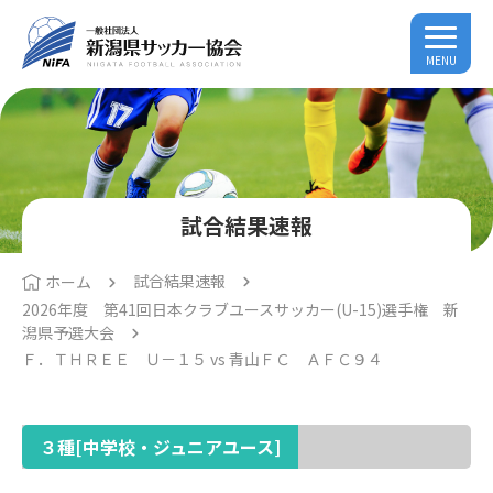
MENU
試合結果速報
試合結果速報
ホーム
2026年度 第41回日本クラブユースサッカー(U-15)選手権 新
潟県予選大会
Ｆ．ＴＨＲＥＥ Ｕ－１５ vs 青山ＦＣ ＡＦＣ９４
３種[中学校・ジュニアユース]