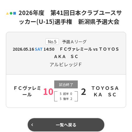
2026年度 第41回日本クラブユースサ
ッカー(U-15)選手権 新潟県予選大会
No.5
予選Ａリーグ
2026.05.16
SAT
14:50 ＦＣヴァレミール vs ＴＯＹＯＳ
ＡＫＡ ＳＣ
アルビレッジＦ
試合終了
ＦＣヴァレミ
ＴＯＹＯＳＡ
10
2
ール
ＫＡ ＳＣ
5
前半
0
5
後半
2
一覧へ戻る