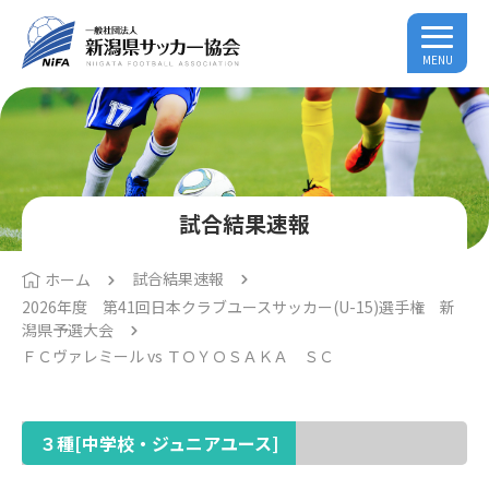
MENU
試合結果速報
試合結果速報
ホーム
2026年度 第41回日本クラブユースサッカー(U-15)選手権 新
潟県予選大会
ＦＣヴァレミール vs ＴＯＹＯＳＡＫＡ ＳＣ
３種[中学校・ジュニアユース]