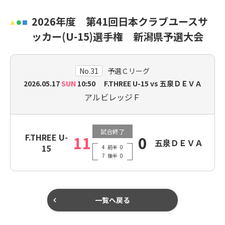
2026年度 第41回日本クラブユースサ
ッカー(U-15)選手権 新潟県予選大会
No.31
予選Ｃリーグ
2026.05.17
SUN
10:50 F.THREE U-15 vs 五泉ＤＥＶＡ
アルビレッジＦ
試合終了
F.THREE U-
11
0
五泉ＤＥＶＡ
15
4
前半
0
7
後半
0
一覧へ戻る