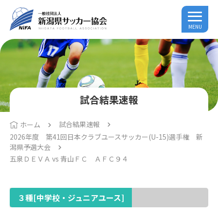
MENU
試合結果速報
試合結果速報
ホーム
2026年度 第41回日本クラブユースサッカー(U-15)選手権 新
潟県予選大会
五泉ＤＥＶＡ vs 青山ＦＣ ＡＦＣ９４
３種[中学校・ジュニアユース]