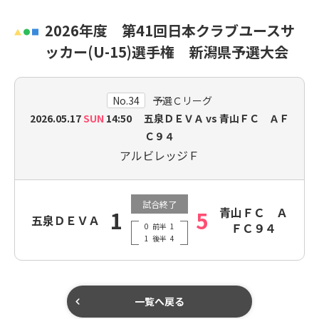
2026年度 第41回日本クラブユースサ
ッカー(U-15)選手権 新潟県予選大会
No.34
予選Ｃリーグ
2026.05.17
SUN
14:50 五泉ＤＥＶＡ vs 青山ＦＣ ＡＦ
Ｃ９４
アルビレッジＦ
試合終了
青山ＦＣ Ａ
1
5
五泉ＤＥＶＡ
ＦＣ９４
0
前半
1
1
後半
4
一覧へ戻る