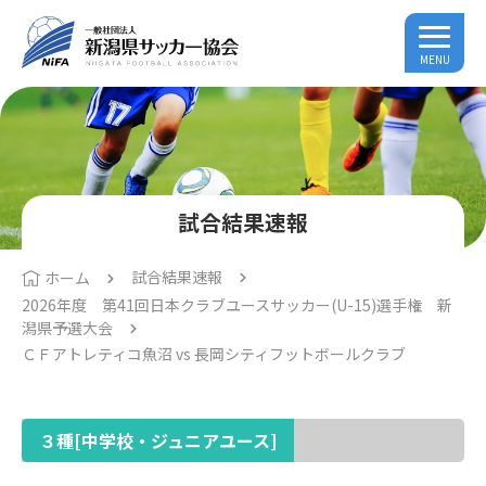
MENU
試合結果速報
試合結果速報
ホーム
2026年度 第41回日本クラブユースサッカー(U-15)選手権 新
潟県予選大会
ＣＦアトレティコ魚沼 vs 長岡シティフットボールクラブ
３種[中学校・ジュニアユース]