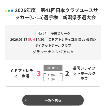
2026年度 第41回日本クラブユースサ
ッカー(U-15)選手権 新潟県予選大会
No.54
予選Ｇリーグ
2026.05.17
SUN
14:30 ＣＦアトレティコ魚沼 vs 長岡シ
ティフットボールクラブ
グランセナスタジアムＡ
長岡シティフ
試合終了
ＣＦアトレテ
3
2
ットボールク
ィコ魚沼
1
前半
1
ラブ
2
後半
1
一覧へ戻る