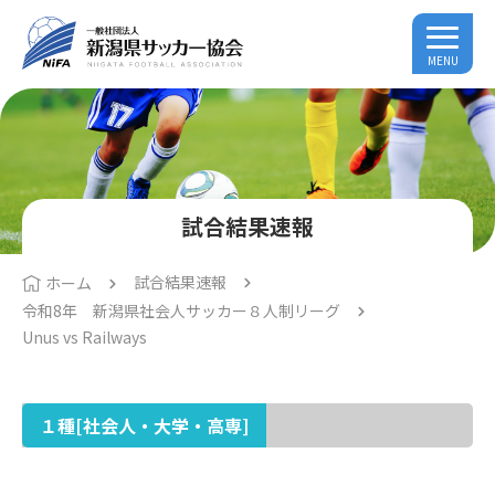
MENU
試合結果速報
試合結果速報
ホーム
令和8年 新潟県社会人サッカー８人制リーグ
Unus vs Railways
１種[社会人・大学・高専]