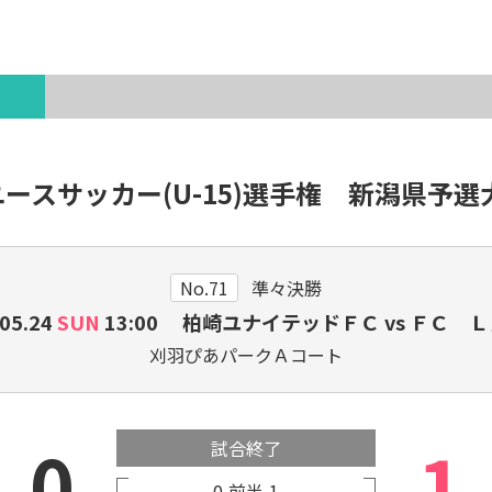
各種登録・申請
ユースサッカー(U-15)選手権 新潟県予選
新潟県出身のJリーガー・
サ
プロ選手
No.71
準々決勝
.05.24
SUN
13:00 柏崎ユナイテッドＦＣ vs ＦＣ 
刈羽ぴあパークＡコート
0
1
試合終了
0
前半
1