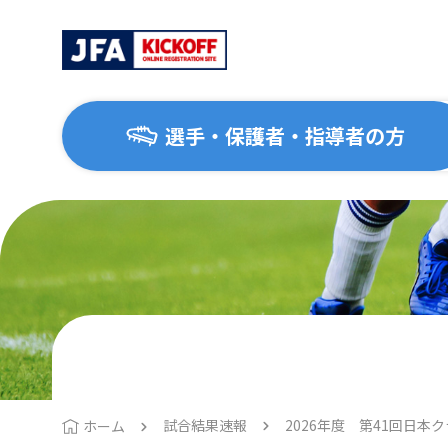
選手・保護者・指導者の方
選手・保護者・指導者の方
サッカーを始めたい方
協会について
大会・イベント
はじめてのサッカー
協会概要
地区協会
1種（一般・大学）
運動施設ナビ
2種（高校生）
3種（中学生）
試合結果速報
2026年度 第41回日本
ホーム
4種（小学生）