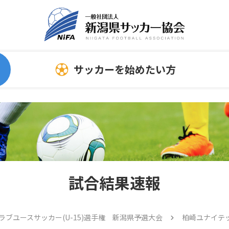
サッカーを始めたい方
委員会
指導者向け情報
サッカーを始める時
連
スポンサーについて
ホ
指導者
試合結果速報
審判員
トレセン
クラブユースサッカー(U-15)選手権 新潟県予選大会
柏崎ユナイテッ
メディカル情報