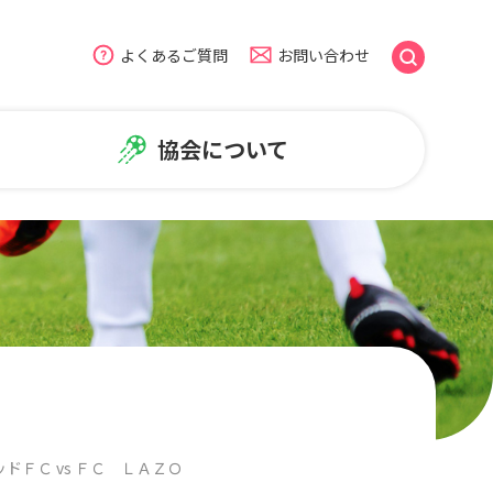
よくあるご質問
お問い合わせ
協会について
のよくある質問
盟
広報・普及活動
ームページについて
NiFAニュース
普及活動
笑顔写真ギャラリー
ドＦＣ vs ＦＣ ＬＡＺＯ