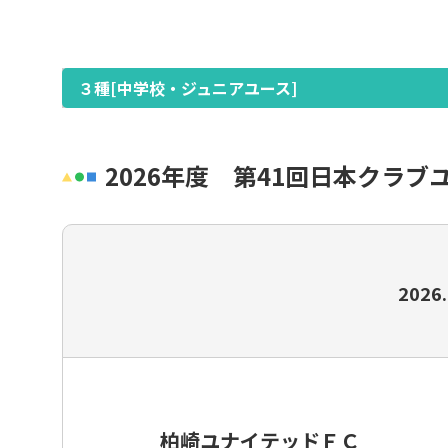
女子
グラスルーツ
３種[中学校・ジュニアユース]
シニア（35歳以上）
フットサル・ビーチサッカー
2026年度 第41回日本クラブ
イベント・フェスティバル
種別・選手登録とは
2026
柏崎ユナイテッドＦＣ