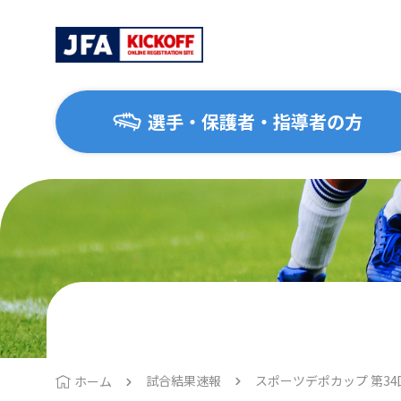
選手・保護者・指導者の方
選手・保護者・指導者の方
サッカーを始めたい方
協会について
大会・イベント
はじめてのサッカー
協会概要
地区協会
1種（一般・大学）
運動施設ナビ
2種（高校生）
3種（中学生）
試合結果速報
スポーツデポカップ 第34
ホーム
4種（小学生）