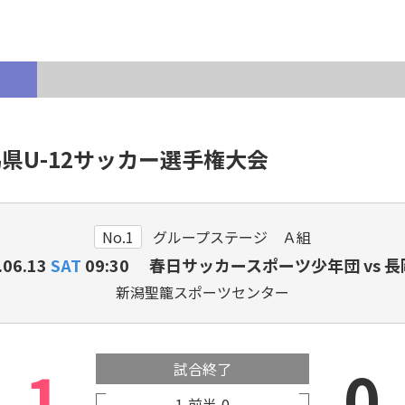
各種登録・申請
県U-12サッカー選手権大会
新潟県出身のJリーガー・
サ
プロ選手
No.1
グループステージ Ａ組
.06.13
SAT
09:30 春日サッカースポーツ少年団 vs 長
新潟聖籠スポーツセンター
1
0
試合終了
1
前半
0