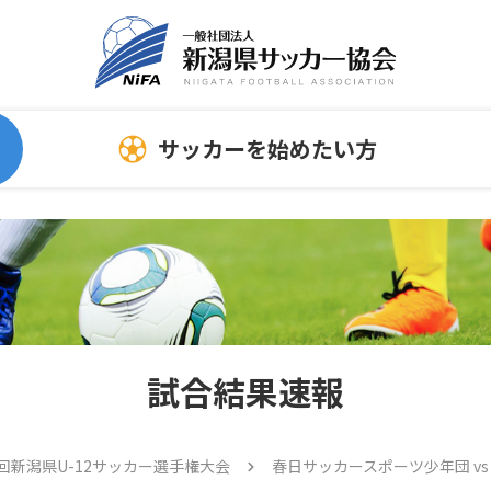
サッカーを始めたい方
委員会
指導者向け情報
サッカーを始める時
連
スポンサーについて
ホ
指導者
試合結果速報
審判員
トレセン
回新潟県U-12サッカー選手権大会
春日サッカースポーツ少年団 vs 
メディカル情報