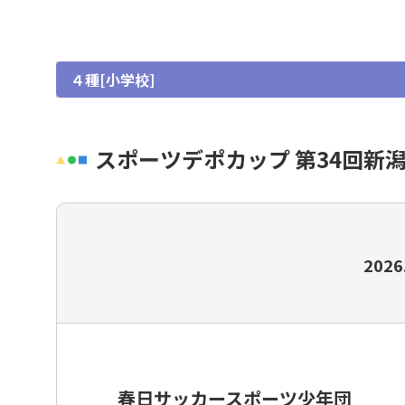
女子
グラスルーツ
４種[小学校]
シニア（35歳以上）
フットサル・ビーチサッカー
スポーツデポカップ 第34回新潟
イベント・フェスティバル
種別・選手登録とは
2026
春日サッカースポーツ少年団