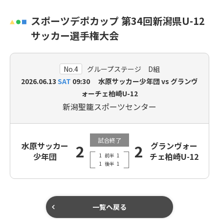
スポーツデポカップ 第34回新潟県U-12
サッカー選手権大会
No.4
グループステージ D組
2026.06.13
SAT
09:30 水原サッカー少年団 vs グランヴ
ォーチェ柏崎U-12
新潟聖籠スポーツセンター
試合終了
水原サッカー
グランヴォー
2
2
少年団
チェ柏崎U-12
1
前半
1
1
後半
1
一覧へ戻る