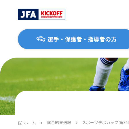
選手・保護者・指導者の方
選手・保護者・指導者の方
サッカーを始めたい方
協会について
大会・イベント
はじめてのサッカー
協会概要
地区協会
1種（一般・大学）
運動施設ナビ
2種（高校生）
3種（中学生）
試合結果速報
スポーツデポカップ 第34
ホーム
4種（小学生）