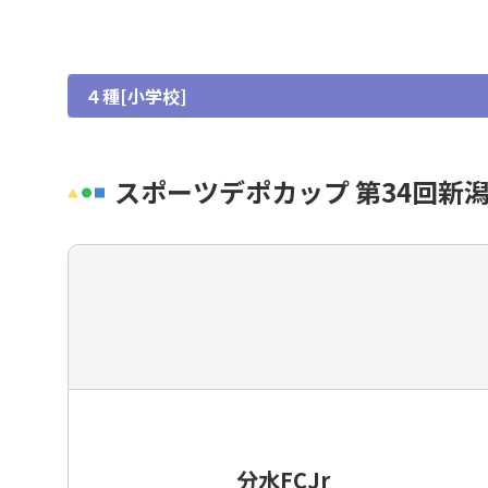
女子
グラスルーツ
４種[小学校]
シニア（35歳以上）
フットサル・ビーチサッカー
スポーツデポカップ 第34回新潟
イベント・フェスティバル
種別・選手登録とは
分水FCJr