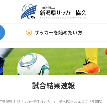
サッカーを始めたい方
委員会
指導者向け情報
サッカーを始める時
連
スポンサーについて
ホ
指導者
試合結果速報
審判員
トレセン
回新潟県U-12サッカー選手権大会
分水FCJr vs エスプリ長岡FC
メディカル情報