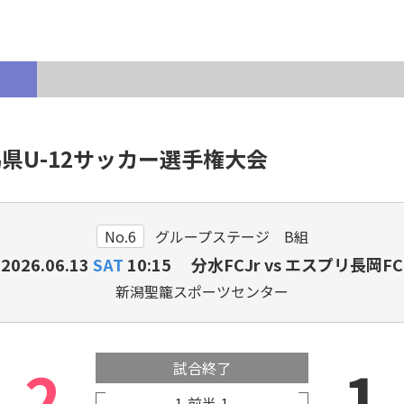
各種登録・申請
県U-12サッカー選手権大会
新潟県出身のJリーガー・
サ
プロ選手
No.6
グループステージ B組
2026.06.13
SAT
10:15 分水FCJr vs エスプリ長岡FC
新潟聖籠スポーツセンター
2
1
試合終了
1
前半
1