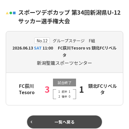
スポーツデポカップ 第34回新潟県U-12
サッカー選手権大会
No.12
グループステージ F組
2026.06.13
SAT
11:00 FC荻川Tesoro vs 頸北FCリベル
タ
新潟聖籠スポーツセンター
試合終了
FC荻川
頸北FCリベル
3
1
Tesoro
タ
1
前半
1
2
後半
0
一覧へ戻る