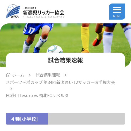
MENU
試合結果速報
試合結果速報
ホーム
スポーツデポカップ 第34回新潟県U-12サッカー選手権大会
FC荻川Tesoro vs 頸北FCリベルタ
４種[小学校]