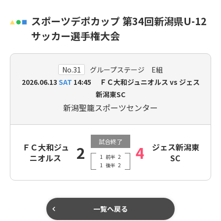
スポーツデポカップ 第34回新潟県U-12
サッカー選手権大会
No.31
グループステージ E組
2026.06.13
SAT
14:45 ＦＣ大和ジュニオルス vs ジェス
新潟東SC
新潟聖籠スポーツセンター
試合終了
ＦＣ大和ジュ
ジェス新潟東
2
4
ニオルス
SC
1
前半
2
1
後半
2
一覧へ戻る