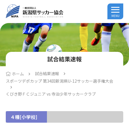
MENU
試合結果速報
試合結果速報
ホーム
スポーツデポカップ 第34回新潟県U-12サッカー選手権大会
くびき野ＦＣジュニア vs 寺泊少年サッカークラブ
４種[小学校]