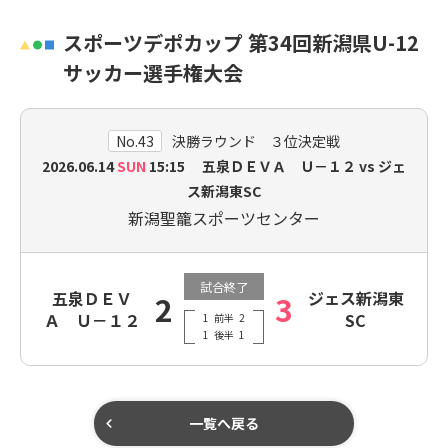
スポーツデポカップ 第34回新潟県U-12
サッカー選手権大会
No.43
決勝ラウンド ３位決定戦
2026.06.14
SUN
15:15 五泉ＤＥＶＡ Ｕ－１２ vs ジェ
ス新潟東SC
新潟聖籠スポーツセンター
試合終了
五泉ＤＥＶ
ジェス新潟東
2
3
Ａ Ｕ－１２
SC
1
前半
2
1
後半
1
一覧へ戻る