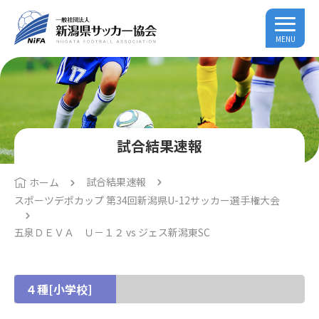
MENU
試合結果速報
試合結果速報
ホーム
スポーツデポカップ 第34回新潟県U-12サッカー選手権大会
五泉ＤＥＶＡ Ｕ－１２ vs ジェス新潟東SC
４種[小学校]