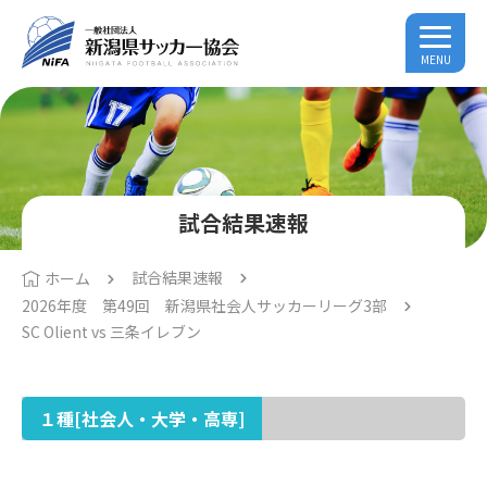
MENU
試合結果速報
試合結果速報
ホーム
2026年度 第49回 新潟県社会人サッカーリーグ3部
SC Olient vs 三条イレブン
１種[社会人・大学・高専]