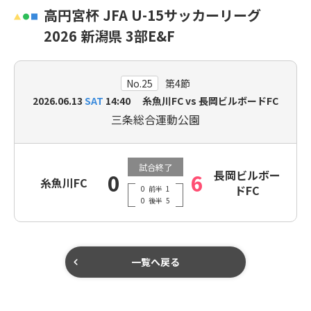
高円宮杯 JFA U-15サッカーリーグ
2026 新潟県 3部E&F
No.25
第4節
2026.06.13
SAT
14:40 糸魚川FC vs 長岡ビルボードFC
三条総合運動公園
試合終了
長岡ビルボー
0
6
糸魚川FC
ドFC
0
前半
1
0
後半
5
一覧へ戻る