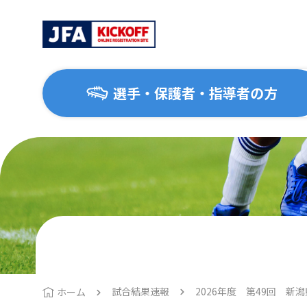
選手・保護者・指導者の方
選手・保護者・指導者の方
サッカーを始めたい方
協会について
大会・イベント
はじめてのサッカー
協会概要
地区協会
1種（一般・大学）
運動施設ナビ
2種（高校生）
3種（中学生）
試合結果速報
2026年度 第49回 新
ホーム
4種（小学生）