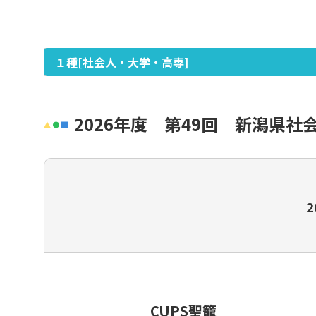
女子
グラスルーツ
１種[社会人・大学・高専]
シニア（35歳以上）
フットサル・ビーチサッカー
2026年度 第49回 新潟県社
イベント・フェスティバル
種別・選手登録とは
2
CUPS聖籠