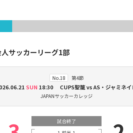
各種登録・申請
会人サッカーリーグ1部
新潟県出身のJリーガー・
サ
プロ選手
No.18
第4節
026.06.21
SUN
18:30 CUPS聖籠 vs AS・ジャミネ
JAPANサッカーカレッジ
3
2
試合終了
1
前半
1