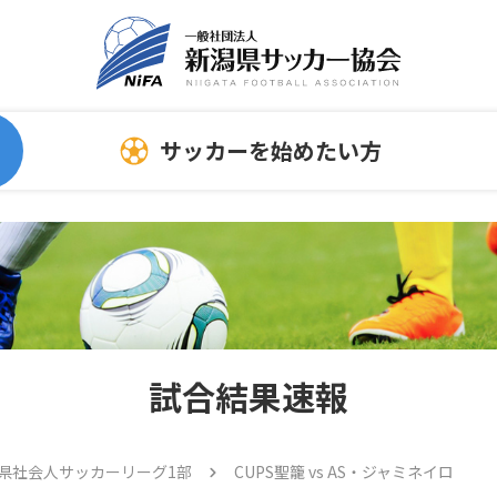
サッカーを始めたい方
委員会
指導者向け情報
サッカーを始める時
連
スポンサーについて
ホ
指導者
試合結果速報
審判員
トレセン
潟県社会人サッカーリーグ1部
CUPS聖籠 vs AS・ジャミネイロ
メディカル情報